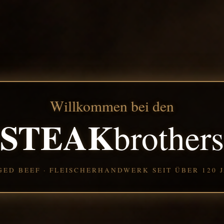
Willkommen bei den
STEAK
brothers
GED BEEF · FLEISCHERHANDWERK SEIT ÜBER 120 