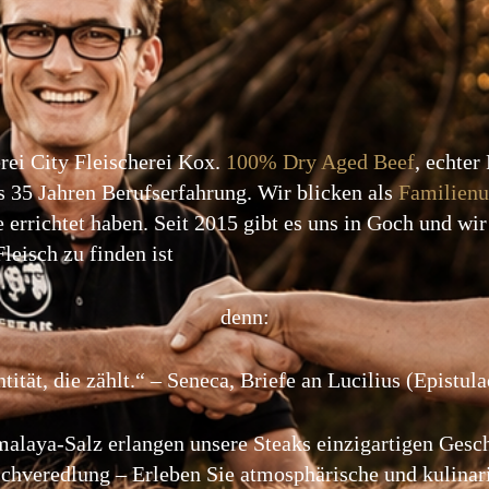
rei City Fleischerei Kox.
100% Dry Aged Beef
, echter
s 35 Jahren Berufserfahrung. Wir blicken als
Familien
e errichtet haben. Seit 2015 gibt es uns in Goch und wi
leisch zu finden ist
denn:
tität, die zählt.“ – Seneca, Briefe an Lucilius (Epistu
alaya-Salz erlangen unsere Steaks einzigartigen Gesc
schveredlung – Erleben Sie atmosphärische und kulina