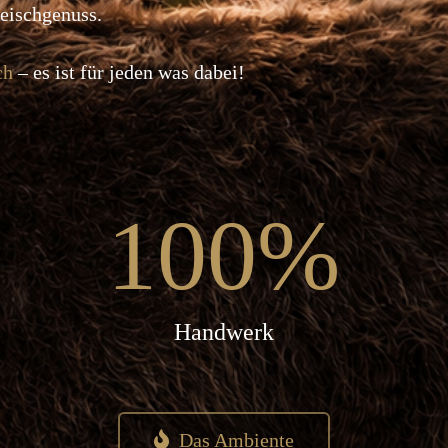
leischgenuss.
ch
– es ist für jeden was dabei!
100
%
Handwerk
Das Ambiente