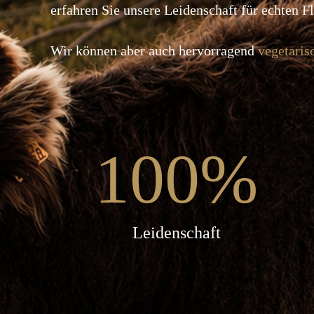
erfahren Sie unsere Leidenschaft für echten F
Wir können aber auch hervorragend
vegetaris
100
%
Leidenschaft