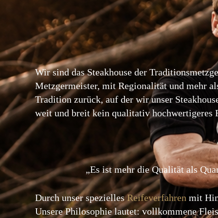
Wir sind das Steakhouse der Traditionsmetzge
Metzgermeister, mit Regionalität und mehr al
Tradition zurück, auf der wir unser Steakhous
weit und breit kein qualitativ hochwertigeres F
„Es ist mehr die Qualität als Quan
Durch unser spezielles
Reifeverfahren
mit Him
Unsere Philosophie lautet: vollkommene Flei