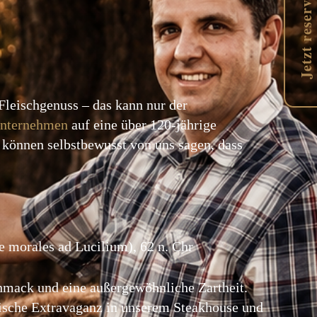
Jetzt reservieren
 Fleischgenuss – das kann nur der
unternehmen
auf eine über 120-jährige
r können selbstbewusst von uns sagen, dass
lae morales ad Lucilium), 62 n. Chr
hmack und eine außergewöhnliche Zartheit.
rische Extravaganz in unserem Steakhouse und