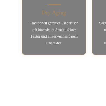
Dry Aging
Traditionell gereiftes Rindfleisch
Sorg
mit intensivem Aroma, feiner
u
Textur und unverwechselbarem
Charakter.
k
Was ist Dry A