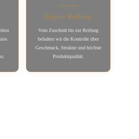
Eigene Reifung
ition
Vom Zuschnitt bis zur Reifung
sion
behalten wir die Kontrolle über
Geschmack, Struktur und höchste
s.
Produktqualität.